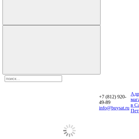
Aдр
+7 (812) 920-
маг
49-89
в С
info@buysat.ru
Пет