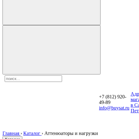
Aдр
+7 (812) 920-
маг
49-89
в С
info@buysat.ru
Пет
Главная
›
Каталог
›
Аттенюаторы и нагрузки