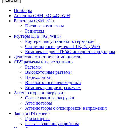
Каталог
Приборы
Антенны GSM, 3G, 4G, WiFi
Репитеры GSM, 3G
›
Готовые комплекты
Репитеры
Роутеры LTE, 4G, WiFi
›
Роутеры для установки в гермобокс
Стационарные роутеры LTE, 4G, WiFi
Комплекты для LTE/4G интернета с роутером
Делители, ответвители мощности
СВЧ разъемы и переходники
›
Разъемы
Высокоточные разъемы
Переходники
Высокоточные переходники
Комплектующие к разъемам
Аттенюаторы и нагрузки
›
Согласованные нагрузки
Аттенюаторы
Аттенюаторы с блокировкой напряжения
Защита ВЧ цепей
›
Грозозащита
Развязывающие устройства