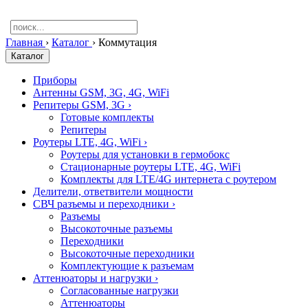
Главная
›
Каталог
›
Коммутация
Каталог
Приборы
Антенны GSM, 3G, 4G, WiFi
Репитеры GSM, 3G
›
Готовые комплекты
Репитеры
Роутеры LTE, 4G, WiFi
›
Роутеры для установки в гермобокс
Стационарные роутеры LTE, 4G, WiFi
Комплекты для LTE/4G интернета с роутером
Делители, ответвители мощности
СВЧ разъемы и переходники
›
Разъемы
Высокоточные разъемы
Переходники
Высокоточные переходники
Комплектующие к разъемам
Аттенюаторы и нагрузки
›
Согласованные нагрузки
Аттенюаторы