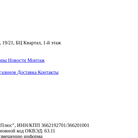
 19/21, БЦ Квартал, 1-й этаж
оры
Новости
Монтаж
газинов
Доставка
Контакты
с Плюс", ИНН/КПП 3662192701/366201001
Основной код ОКВЭД: 63.11
 размещению информа