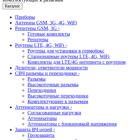
Каталог
Приборы
Антенны GSM, 3G, 4G, WiFi
Репитеры GSM, 3G
›
Готовые комплекты
Репитеры
Роутеры LTE, 4G, WiFi
›
Роутеры для установки в гермобокс
Стационарные роутеры LTE, 4G, WiFi
Комплекты для LTE/4G интернета с роутером
Делители, ответвители мощности
СВЧ разъемы и переходники
›
Разъемы
Высокоточные разъемы
Переходники
Высокоточные переходники
Комплектующие к разъемам
Аттенюаторы и нагрузки
›
Согласованные нагрузки
Аттенюаторы
Аттенюаторы с блокировкой напряжения
Защита ВЧ цепей
›
Грозозащита