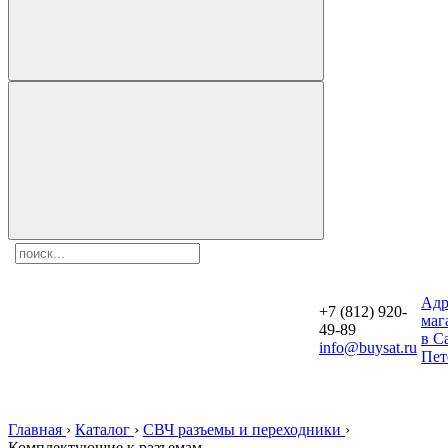
Aдр
+7 (812) 920-
маг
49-89
в С
info@buysat.ru
Пет
Главная
›
Каталог
›
СВЧ разъемы и переходники
›
Комплектующие к разъемам