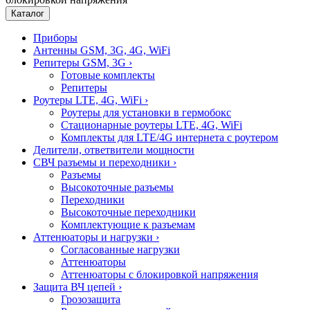
Каталог
Приборы
Антенны GSM, 3G, 4G, WiFi
Репитеры GSM, 3G
›
Готовые комплекты
Репитеры
Роутеры LTE, 4G, WiFi
›
Роутеры для установки в гермобокс
Стационарные роутеры LTE, 4G, WiFi
Комплекты для LTE/4G интернета с роутером
Делители, ответвители мощности
СВЧ разъемы и переходники
›
Разъемы
Высокоточные разъемы
Переходники
Высокоточные переходники
Комплектующие к разъемам
Аттенюаторы и нагрузки
›
Согласованные нагрузки
Аттенюаторы
Аттенюаторы с блокировкой напряжения
Защита ВЧ цепей
›
Грозозащита