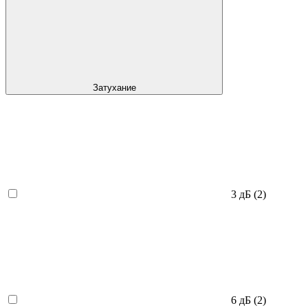
Затухание
3 дБ
(2)
6 дБ
(2)