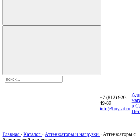
Aдр
+7 (812) 920-
маг
49-89
в С
info@buysat.ru
Пет
Главная
›
Каталог
›
Аттенюаторы и нагрузки
›
Аттенюаторы с
блокировкой напряжения