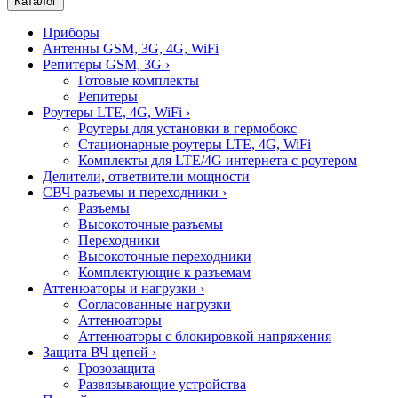
Каталог
Приборы
Антенны GSM, 3G, 4G, WiFi
Репитеры GSM, 3G
›
Готовые комплекты
Репитеры
Роутеры LTE, 4G, WiFi
›
Роутеры для установки в гермобокс
Стационарные роутеры LTE, 4G, WiFi
Комплекты для LTE/4G интернета с роутером
Делители, ответвители мощности
СВЧ разъемы и переходники
›
Разъемы
Высокоточные разъемы
Переходники
Высокоточные переходники
Комплектующие к разъемам
Аттенюаторы и нагрузки
›
Согласованные нагрузки
Аттенюаторы
Аттенюаторы с блокировкой напряжения
Защита ВЧ цепей
›
Грозозащита
Развязывающие устройства