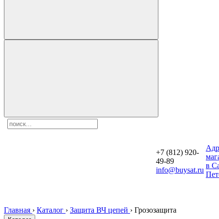
Aдр
+7 (812) 920-
маг
49-89
в С
info@buysat.ru
Пет
Главная
›
Каталог
›
Защита ВЧ цепей
›
Грозозащита