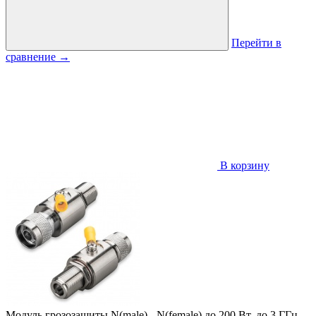
Перейти в
сравнение
→
В корзину
Модуль грозозащиты N(male) - N(female) до 200 Вт, до 3 ГГц