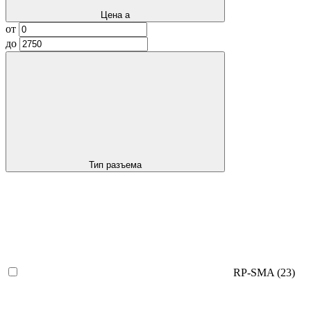
Цена
a
от
до
Тип разъема
RP-SMA
(23)