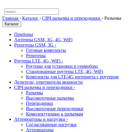
Главная
›
Каталог
›
СВЧ разъемы и переходники
›
Разъемы
Каталог
Приборы
Антенны GSM, 3G, 4G, WiFi
Репитеры GSM, 3G
›
Готовые комплекты
Репитеры
Роутеры LTE, 4G, WiFi
›
Роутеры для установки в гермобокс
Стационарные роутеры LTE, 4G, WiFi
Комплекты для LTE/4G интернета с роутером
Делители, ответвители мощности
СВЧ разъемы и переходники
›
Разъемы
Высокоточные разъемы
Переходники
Высокоточные переходники
Комплектующие к разъемам
Аттенюаторы и нагрузки
›
Согласованные нагрузки
Аттенюаторы