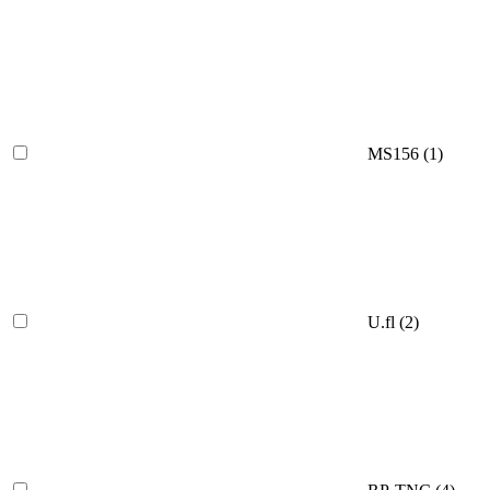
MS156
(1)
U.fl
(2)