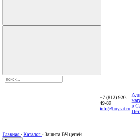
Aдр
+7 (812) 920-
маг
49-89
в С
info@buysat.ru
Пет
Главная
›
Каталог
›
Защита ВЧ цепей