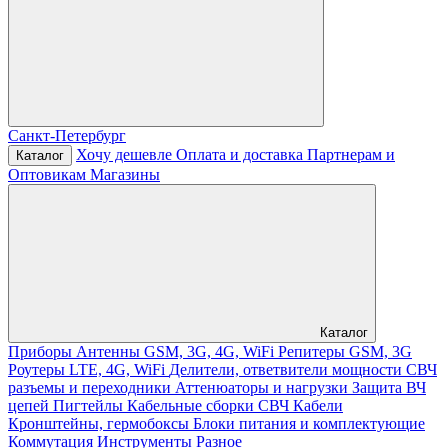
Санкт-Петербург
Хочу дешевле
Оплата и доставка
Партнерам и
Каталог
Оптовикам
Магазины
Каталог
Приборы
Антенны GSM, 3G, 4G, WiFi
Репитеры GSM, 3G
Роутеры LTE, 4G, WiFi
Делители, ответвители мощности
СВЧ
разъемы и переходники
Аттенюаторы и нагрузки
Защита ВЧ
цепей
Пигтейлы
Кабельные сборки СВЧ
Кабели
Кронштейны, гермобоксы
Блоки питания и комплектующие
Коммутация
Инструменты
Разное