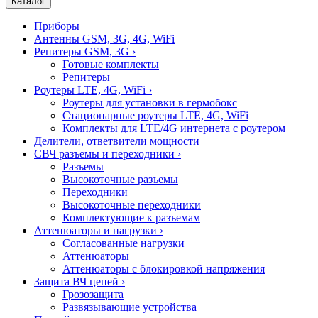
Каталог
Приборы
Антенны GSM, 3G, 4G, WiFi
Репитеры GSM, 3G
›
Готовые комплекты
Репитеры
Роутеры LTE, 4G, WiFi
›
Роутеры для установки в гермобокс
Стационарные роутеры LTE, 4G, WiFi
Комплекты для LTE/4G интернета с роутером
Делители, ответвители мощности
СВЧ разъемы и переходники
›
Разъемы
Высокоточные разъемы
Переходники
Высокоточные переходники
Комплектующие к разъемам
Аттенюаторы и нагрузки
›
Согласованные нагрузки
Аттенюаторы
Аттенюаторы с блокировкой напряжения
Защита ВЧ цепей
›
Грозозащита
Развязывающие устройства