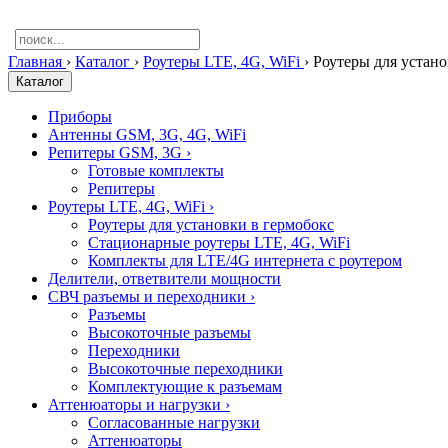
Главная
›
Каталог
›
Роутеры LTE, 4G, WiFi
›
Роутеры для устано
Каталог
Приборы
Антенны GSM, 3G, 4G, WiFi
Репитеры GSM, 3G
›
Готовые комплекты
Репитеры
Роутеры LTE, 4G, WiFi
›
Роутеры для установки в гермобокс
Стационарные роутеры LTE, 4G, WiFi
Комплекты для LTE/4G интернета с роутером
Делители, ответвители мощности
СВЧ разъемы и переходники
›
Разъемы
Высокоточные разъемы
Переходники
Высокоточные переходники
Комплектующие к разъемам
Аттенюаторы и нагрузки
›
Согласованные нагрузки
Аттенюаторы