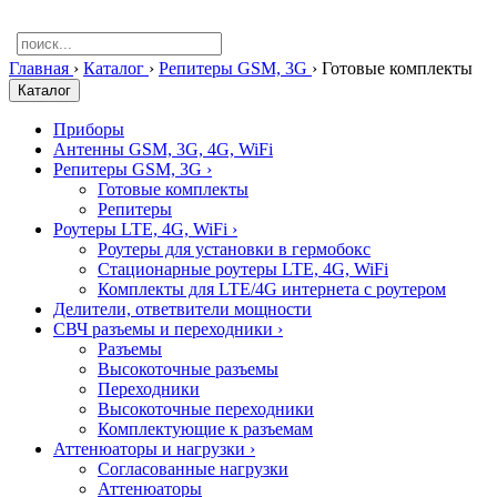
Главная
›
Каталог
›
Репитеры GSM, 3G
›
Готовые комплекты
Каталог
Приборы
Антенны GSM, 3G, 4G, WiFi
Репитеры GSM, 3G
›
Готовые комплекты
Репитеры
Роутеры LTE, 4G, WiFi
›
Роутеры для установки в гермобокс
Стационарные роутеры LTE, 4G, WiFi
Комплекты для LTE/4G интернета с роутером
Делители, ответвители мощности
СВЧ разъемы и переходники
›
Разъемы
Высокоточные разъемы
Переходники
Высокоточные переходники
Комплектующие к разъемам
Аттенюаторы и нагрузки
›
Согласованные нагрузки
Аттенюаторы