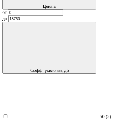
Цена
a
от
до
Коэфф. усиления, дБ
50
(2)