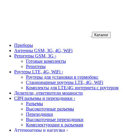
Каталог
Приборы
Антенны GSM, 3G, 4G, WiFi
Репитеры GSM, 3G
›
Готовые комплекты
Репитеры
Роутеры LTE, 4G, WiFi
›
Роутеры для установки в гермобокс
Стационарные роутеры LTE, 4G, WiFi
Комплекты для LTE/4G интернета с роутером
Делители, ответвители мощности
СВЧ разъемы и переходники
›
Разъемы
Высокоточные разъемы
Переходники
Высокоточные переходники
Комплектующие к разъемам
Аттенюаторы и нагрузки
›