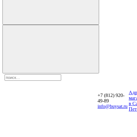
Aдр
+7 (812) 920-
маг
49-89
в С
info@buysat.ru
Пет