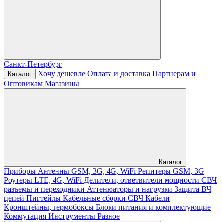
Санкт-Петербург
Хочу дешевле
Оплата и доставка
Партнерам и
Каталог
Оптовикам
Магазины
Каталог
Приборы
Антенны GSM, 3G, 4G, WiFi
Репитеры GSM, 3G
Роутеры LTE, 4G, WiFi
Делители, ответвители мощности
СВЧ
разъемы и переходники
Аттенюаторы и нагрузки
Защита ВЧ
цепей
Пигтейлы
Кабельные сборки СВЧ
Кабели
Кронштейны, гермобоксы
Блоки питания и комплектующие
Коммутация
Инструменты
Разное