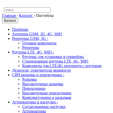
Главная
›
Каталог
›
Пигтейлы
Каталог
Приборы
Антенны GSM, 3G, 4G, WiFi
Репитеры GSM, 3G
›
Готовые комплекты
Репитеры
Роутеры LTE, 4G, WiFi
›
Роутеры для установки в гермобокс
Стационарные роутеры LTE, 4G, WiFi
Комплекты для LTE/4G интернета с роутером
Делители, ответвители мощности
СВЧ разъемы и переходники
›
Разъемы
Высокоточные разъемы
Переходники
Высокоточные переходники
Комплектующие к разъемам
Аттенюаторы и нагрузки
›
Согласованные нагрузки
Аттенюаторы