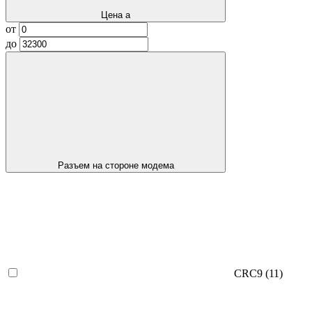
Цена
a
от
до
Разъем на стороне модема
CRC9
(11)