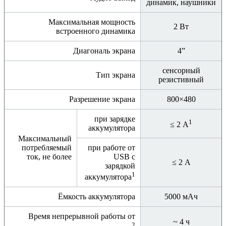
динамик, наушники
Максимальная мощность
2 Вт
встроенного динамика
Диагональ экрана
4”
сенсорный
Тип экрана
резистивный
Разрешение экрана
800×480
при зарядке
1
≤ 2 А
аккумулятора
Максимальный
потребляемый
при работе от
ток, не более
USB с
≤ 2 А
зарядкой
1
аккумулятора
Ёмкость аккумулятора
5000 мАч
Время непрерывной работы от
~ 4 ч
2