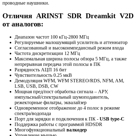
проводные наушники.
Отличия ARINST SDR Dreamkit V2D
от аналогов:
Диапазон частот 100 кГц-2800 МГц
Регулируемые малошумящий усилитель и аттенюатор
Согласованный и высокоимпедансный режим входа
Частота дискретизации 12 МГц
Максимальная ширина полосы обзора 5 МГц, а также
непрерывная передача этой полосы в ПК
Разрядность АЦП 16 бит
Чувствительность 0.25 мкВ
Демодуляция WFM, WFM STEREO/RDS, NFM, AM,
LSB, USB, DSB, CW
Мощная пред/пост обработка сигнала – АРУ,
импульсный/спектральный шумоподавитель,
режекторные фильтры, эквалайзер
Одновременное отображение до 4 полос в режиме
спектра/водопада
Порт для зарядки и подключения к ПК -
USB type-C
Поддержка работы с программой HDSDR
Многофункциональный
валкодер
Управление мышью