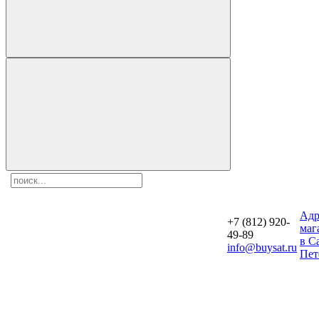
Aдр
+7 (812) 920-
маг
49-89
в С
info@buysat.ru
Пет