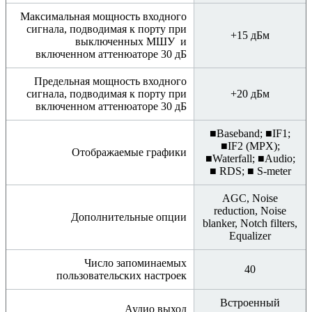
Максимальная мощность входного
сигнала, подводимая к порту при
+15 дБм
выключенных МШУ и
включенном аттенюаторе 30 дБ
Предельная мощность входного
сигнала, подводимая к порту при
+20 дБм
включенном аттенюаторе 30 дБ
■Baseband; ■IF1;
■IF2 (MPX);
Отображаемые графики
■Waterfall; ■Audio;
■ RDS; ■ S-meter
AGC, Noise
reduction, Noise
Дополнительные опции
blanker, Notch filters,
Equalizer
Число запоминаемых
40
пользовательских настроек
Встроенный
Аудио выход