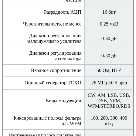
частоте
Разрядность АЦП
16 бит
Чувствительность, не менее
0.25 мкВ
Диапазон регулирования
0-30 дБ
малошумящего усилителя
Диапазон регулирования
0-30 дБ
аттенюатора
Входное сопротивление
50 Ом, HI-Z
Опорный генератор TCXO
26 МГц ±0.5 ppm
CW, AM, LSB, USB,
Виды модуляции
DSB, NFM,
WFM/STEREO/RDS
Фиксированные полосы фильтра
100, 200, 300, 400
для WFM
кГц
Настраиваемая полоса фильтра для