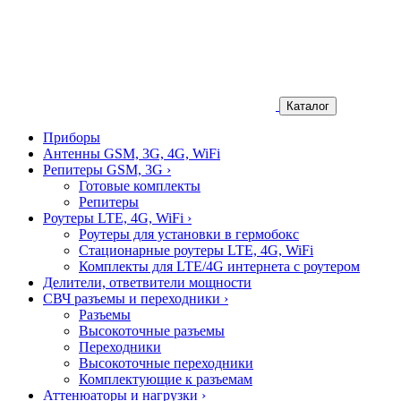
Каталог
Приборы
Антенны GSM, 3G, 4G, WiFi
Репитеры GSM, 3G
›
Готовые комплекты
Репитеры
Роутеры LTE, 4G, WiFi
›
Роутеры для установки в гермобокс
Стационарные роутеры LTE, 4G, WiFi
Комплекты для LTE/4G интернета с роутером
Делители, ответвители мощности
СВЧ разъемы и переходники
›
Разъемы
Высокоточные разъемы
Переходники
Высокоточные переходники
Комплектующие к разъемам
Аттенюаторы и нагрузки
›