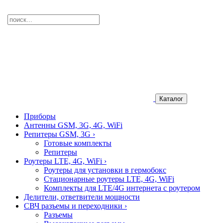
Каталог
Приборы
Антенны GSM, 3G, 4G, WiFi
Репитеры GSM, 3G
›
Готовые комплекты
Репитеры
Роутеры LTE, 4G, WiFi
›
Роутеры для установки в гермобокс
Стационарные роутеры LTE, 4G, WiFi
Комплекты для LTE/4G интернета с роутером
Делители, ответвители мощности
СВЧ разъемы и переходники
›
Разъемы