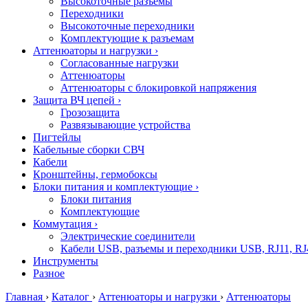
Высокоточные разъемы
Переходники
Высокоточные переходники
Комплектующие к разъемам
Аттенюаторы и нагрузки
›
Согласованные нагрузки
Аттенюаторы
Аттенюаторы с блокировкой напряжения
Защита ВЧ цепей
›
Грозозащита
Развязывающие устройства
Пигтейлы
Кабельные сборки СВЧ
Кабели
Кронштейны, гермобоксы
Блоки питания и комплектующие
›
Блоки питания
Комплектующие
Коммутация
›
Электрические соединители
Кабели USB, разъемы и переходники USB, RJ11, RJ
Инструменты
Разное
Главная
›
Каталог
›
Аттенюаторы и нагрузки
›
Аттенюаторы