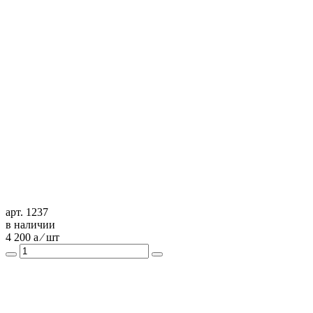
арт. 1237
в наличии
4 200
a
⁄ шт