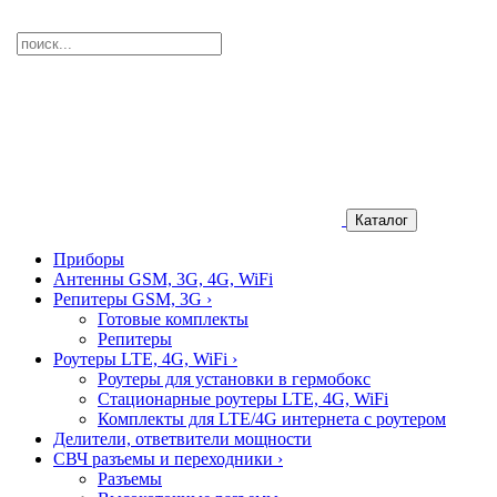
Каталог
Приборы
Антенны GSM, 3G, 4G, WiFi
Репитеры GSM, 3G
›
Готовые комплекты
Репитеры
Роутеры LTE, 4G, WiFi
›
Роутеры для установки в гермобокс
Стационарные роутеры LTE, 4G, WiFi
Комплекты для LTE/4G интернета с роутером
Делители, ответвители мощности
СВЧ разъемы и переходники
›
Разъемы