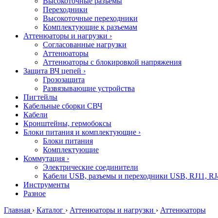
Высокоточные разъемы
Переходники
Высокоточные переходники
Комплектующие к разъемам
Аттенюаторы и нагрузки
›
Согласованные нагрузки
Аттенюаторы
Аттенюаторы с блокировкой напряжения
Защита ВЧ цепей
›
Грозозащита
Развязывающие устройства
Пигтейлы
Кабельные сборки СВЧ
Кабели
Кронштейны, гермобоксы
Блоки питания и комплектующие
›
Блоки питания
Комплектующие
Коммутация
›
Электрические соединители
Кабели USB, разъемы и переходники USB, RJ11, RJ
Инструменты
Разное
Главная
›
Каталог
›
Аттенюаторы и нагрузки
›
Аттенюаторы