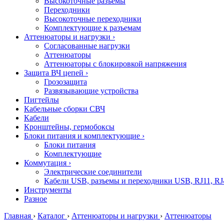
Высокоточные разъемы
Переходники
Высокоточные переходники
Комплектующие к разъемам
Аттенюаторы и нагрузки
›
Согласованные нагрузки
Аттенюаторы
Аттенюаторы с блокировкой напряжения
Защита ВЧ цепей
›
Грозозащита
Развязывающие устройства
Пигтейлы
Кабельные сборки СВЧ
Кабели
Кронштейны, гермобоксы
Блоки питания и комплектующие
›
Блоки питания
Комплектующие
Коммутация
›
Электрические соединители
Кабели USB, разъемы и переходники USB, RJ11, RJ
Инструменты
Разное
Главная
›
Каталог
›
Аттенюаторы и нагрузки
›
Аттенюаторы