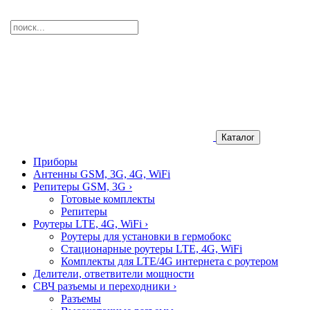
Каталог
Приборы
Антенны GSM, 3G, 4G, WiFi
Репитеры GSM, 3G
›
Готовые комплекты
Репитеры
Роутеры LTE, 4G, WiFi
›
Роутеры для установки в гермобокс
Стационарные роутеры LTE, 4G, WiFi
Комплекты для LTE/4G интернета с роутером
Делители, ответвители мощности
СВЧ разъемы и переходники
›
Разъемы