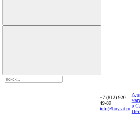
Aдр
+7 (812) 920-
маг
49-89
в С
info@buysat.ru
Пет