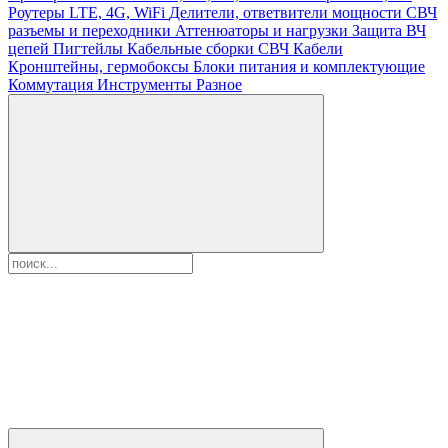
Роутеры LTE, 4G, WiFi
Делители, ответвители мощности
СВЧ
разъемы и переходники
Аттенюаторы и нагрузки
Защита ВЧ
цепей
Пигтейлы
Кабельные сборки СВЧ
Кабели
Кронштейны, гермобоксы
Блоки питания и комплектующие
Коммутация
Инструменты
Разное