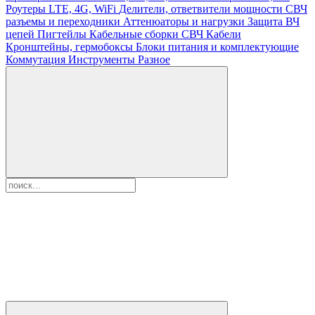
Роутеры LTE, 4G, WiFi
Делители, ответвители мощности
СВЧ
разъемы и переходники
Аттенюаторы и нагрузки
Защита ВЧ
цепей
Пигтейлы
Кабельные сборки СВЧ
Кабели
Кронштейны, гермобоксы
Блоки питания и комплектующие
Коммутация
Инструменты
Разное