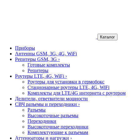
Каталог
Приборы
Антенны GSM, 3G, 4G, WiFi
Репитеры GSM, 3G
›
Готовые комплекты
Репитеры
Роутеры LTE, 4G, WiFi
›
Роутеры для установки в гермобокс
Стационарные роутеры LTE, 4G, WiFi
Комплекты для LTE/4G интернета с роутером
Делители, ответвители мощности
СВЧ разъемы и переходники
›
Разъемы
Высокоточные разъемы
Переходники
Высокоточные переходники
Комплектующие к разъемам
Аттенюаторы и нагрузки
›