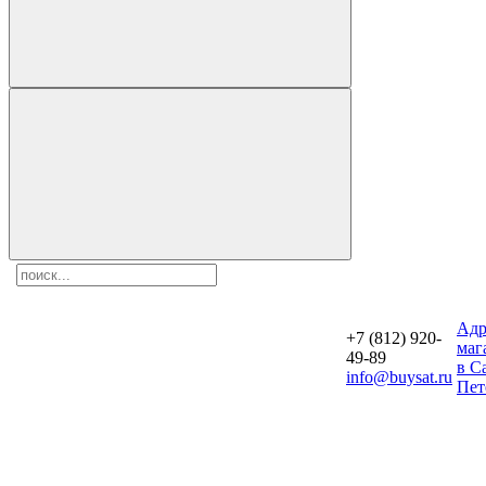
Aдр
+7 (812) 920-
маг
49-89
в С
info@buysat.ru
Пет