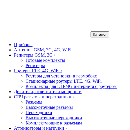
Каталог
Приборы
Антенны GSM, 3G, 4G, WiFi
Репитеры GSM, 3G
›
Готовые комплекты
Репитеры
Роутеры LTE, 4G, WiFi
›
Роутеры для установки в гермобокс
Стационарные роутеры LTE, 4G, WiFi
Комплекты для LTE/4G интернета с роутером
Делители, ответвители мощности
СВЧ разъемы и переходники
›
Разъемы
Высокоточные разъемы
Переходники
Высокоточные переходники
Комплектующие к разъемам
Аттенюаторы и нагрузки
›