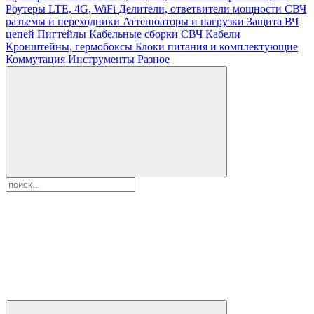
Роутеры LTE, 4G, WiFi
Делители, ответвители мощности
СВЧ
разъемы и переходники
Аттенюаторы и нагрузки
Защита ВЧ
цепей
Пигтейлы
Кабельные сборки СВЧ
Кабели
Кронштейны, гермобоксы
Блоки питания и комплектующие
Коммутация
Инструменты
Разное