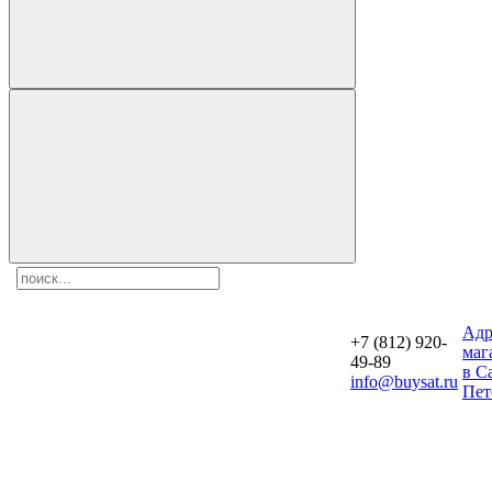
Aдр
+7 (812) 920-
маг
49-89
в С
info@buysat.ru
Пет