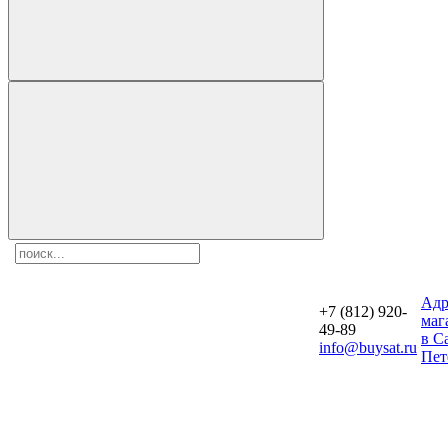
Aдр
+7 (812) 920-
маг
49-89
в С
info@buysat.ru
Пет