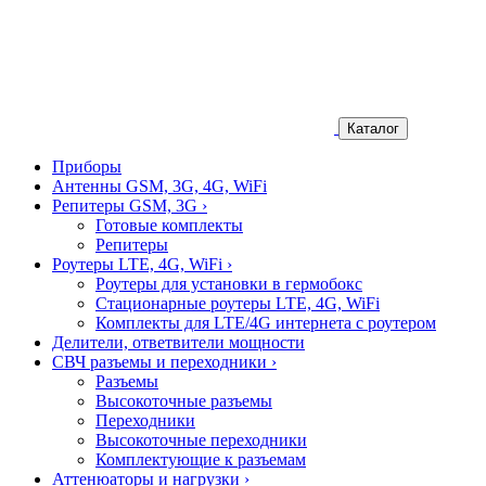
Каталог
Приборы
Антенны GSM, 3G, 4G, WiFi
Репитеры GSM, 3G
›
Готовые комплекты
Репитеры
Роутеры LTE, 4G, WiFi
›
Роутеры для установки в гермобокс
Стационарные роутеры LTE, 4G, WiFi
Комплекты для LTE/4G интернета с роутером
Делители, ответвители мощности
СВЧ разъемы и переходники
›
Разъемы
Высокоточные разъемы
Переходники
Высокоточные переходники
Комплектующие к разъемам
Аттенюаторы и нагрузки
›