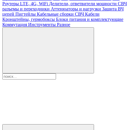
Роутеры LTE, 4G, WiFi
Делители, ответвители мощности
СВЧ
разъемы и переходники
Аттенюаторы и нагрузки
Защита ВЧ
цепей
Пигтейлы
Кабельные сборки СВЧ
Кабели
Кронштейны, гермобоксы
Блоки питания и комплектующие
Коммутация
Инструменты
Разное