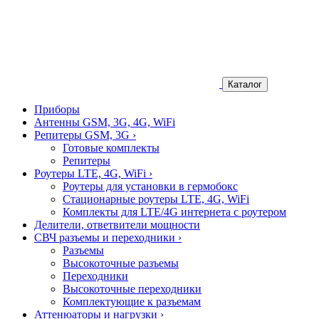
Каталог
Приборы
Антенны GSM, 3G, 4G, WiFi
Репитеры GSM, 3G
›
Готовые комплекты
Репитеры
Роутеры LTE, 4G, WiFi
›
Роутеры для установки в гермобокс
Стационарные роутеры LTE, 4G, WiFi
Комплекты для LTE/4G интернета с роутером
Делители, ответвители мощности
СВЧ разъемы и переходники
›
Разъемы
Высокоточные разъемы
Переходники
Высокоточные переходники
Комплектующие к разъемам
Аттенюаторы и нагрузки
›