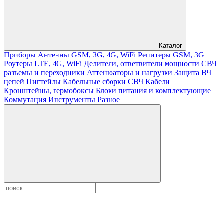
Каталог
Приборы
Антенны GSM, 3G, 4G, WiFi
Репитеры GSM, 3G
Роутеры LTE, 4G, WiFi
Делители, ответвители мощности
СВЧ
разъемы и переходники
Аттенюаторы и нагрузки
Защита ВЧ
цепей
Пигтейлы
Кабельные сборки СВЧ
Кабели
Кронштейны, гермобоксы
Блоки питания и комплектующие
Коммутация
Инструменты
Разное