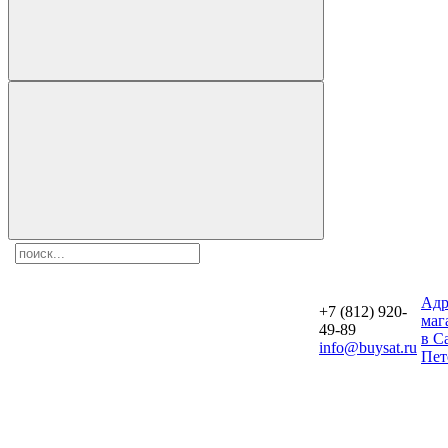
Aдр
+7 (812) 920-
маг
49-89
в С
info@buysat.ru
Пет