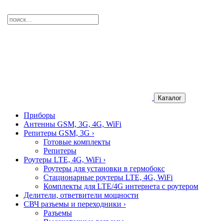
Каталог
Приборы
Антенны GSM, 3G, 4G, WiFi
Репитеры GSM, 3G
›
Готовые комплекты
Репитеры
Роутеры LTE, 4G, WiFi
›
Роутеры для установки в гермобокс
Стационарные роутеры LTE, 4G, WiFi
Комплекты для LTE/4G интернета с роутером
Делители, ответвители мощности
СВЧ разъемы и переходники
›
Разъемы