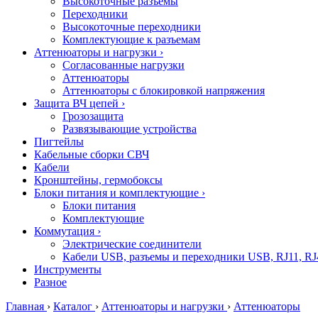
Высокоточные разъемы
Переходники
Высокоточные переходники
Комплектующие к разъемам
Аттенюаторы и нагрузки
›
Согласованные нагрузки
Аттенюаторы
Аттенюаторы с блокировкой напряжения
Защита ВЧ цепей
›
Грозозащита
Развязывающие устройства
Пигтейлы
Кабельные сборки СВЧ
Кабели
Кронштейны, гермобоксы
Блоки питания и комплектующие
›
Блоки питания
Комплектующие
Коммутация
›
Электрические соединители
Кабели USB, разъемы и переходники USB, RJ11, RJ
Инструменты
Разное
Главная
›
Каталог
›
Аттенюаторы и нагрузки
›
Аттенюаторы