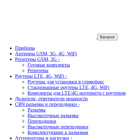
Каталог
Приборы
Антенны GSM, 3G, 4G, WiFi
Репитеры GSM, 3G
›
Готовые комплекты
Репитеры
Роутеры LTE, 4G, WiFi
›
Роутеры для установки в гермобокс
Стационарные роутеры LTE, 4G, WiFi
Комплекты для LTE/4G интернета с роутером
Делители, ответвители мощности
СВЧ разъемы и переходники
›
Разъемы
Высокоточные разъемы
Переходники
Высокоточные переходники
Комплектующие к разъемам
Аттенюаторы и нагрузки
›