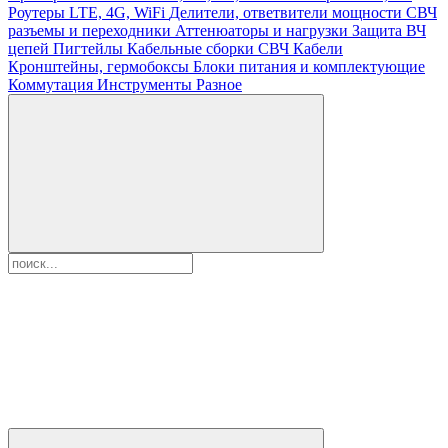
Роутеры LTE, 4G, WiFi
Делители, ответвители мощности
СВЧ
разъемы и переходники
Аттенюаторы и нагрузки
Защита ВЧ
цепей
Пигтейлы
Кабельные сборки СВЧ
Кабели
Кронштейны, гермобоксы
Блоки питания и комплектующие
Коммутация
Инструменты
Разное