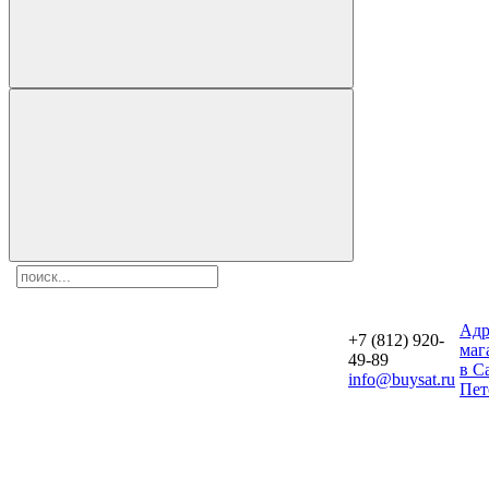
Aдр
+7 (812) 920-
маг
49-89
в С
info@buysat.ru
Пет