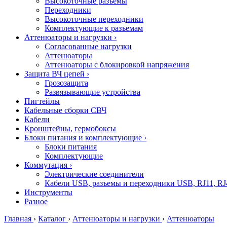
Высокоточные разъемы
Переходники
Высокоточные переходники
Комплектующие к разъемам
Аттенюаторы и нагрузки
›
Согласованные нагрузки
Аттенюаторы
Аттенюаторы с блокировкой напряжения
Защита ВЧ цепей
›
Грозозащита
Развязывающие устройства
Пигтейлы
Кабельные сборки СВЧ
Кабели
Кронштейны, гермобоксы
Блоки питания и комплектующие
›
Блоки питания
Комплектующие
Коммутация
›
Электрические соединители
Кабели USB, разъемы и переходники USB, RJ11, RJ
Инструменты
Разное
Главная
›
Каталог
›
Аттенюаторы и нагрузки
›
Аттенюаторы