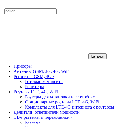
Каталог
Приборы
Антенны GSM, 3G, 4G, WiFi
Репитеры GSM, 3G
›
Готовые комплекты
Репитеры
Роутеры LTE, 4G, WiFi
›
Роутеры для установки в гермобокс
Стационарные роутеры LTE, 4G, WiFi
Комплекты для LTE/4G интернета с роутером
Делители, ответвители мощности
СВЧ разъемы и переходники
›
Разъемы