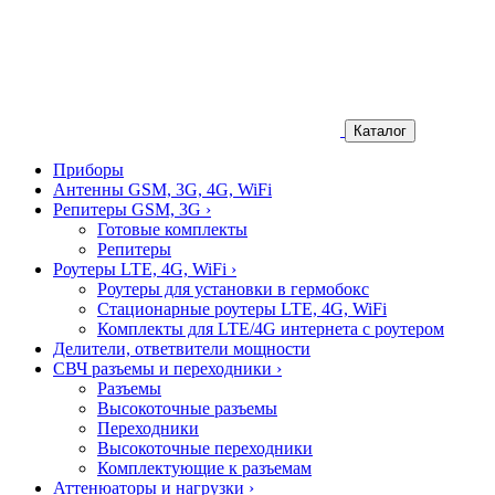
Каталог
Приборы
Антенны GSM, 3G, 4G, WiFi
Репитеры GSM, 3G
›
Готовые комплекты
Репитеры
Роутеры LTE, 4G, WiFi
›
Роутеры для установки в гермобокс
Стационарные роутеры LTE, 4G, WiFi
Комплекты для LTE/4G интернета с роутером
Делители, ответвители мощности
СВЧ разъемы и переходники
›
Разъемы
Высокоточные разъемы
Переходники
Высокоточные переходники
Комплектующие к разъемам
Аттенюаторы и нагрузки
›