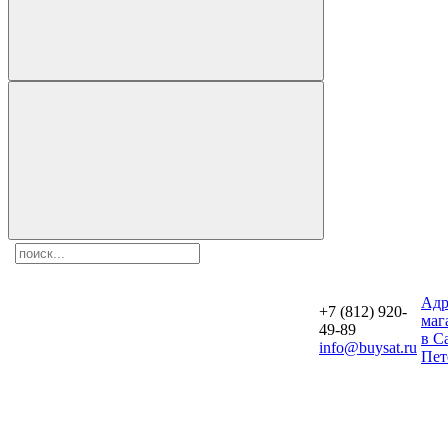
Aдр
+7 (812) 920-
маг
49-89
в С
info@buysat.ru
Пет