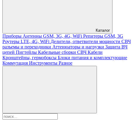
Каталог
Приборы
Антенны GSM, 3G, 4G, WiFi
Репитеры GSM, 3G
Роутеры LTE, 4G, WiFi
Делители, ответвители мощности
СВЧ
разъемы и переходники
Аттенюаторы и нагрузки
Защита ВЧ
цепей
Пигтейлы
Кабельные сборки СВЧ
Кабели
Кронштейны, гермобоксы
Блоки питания и комплектующие
Коммутация
Инструменты
Разное