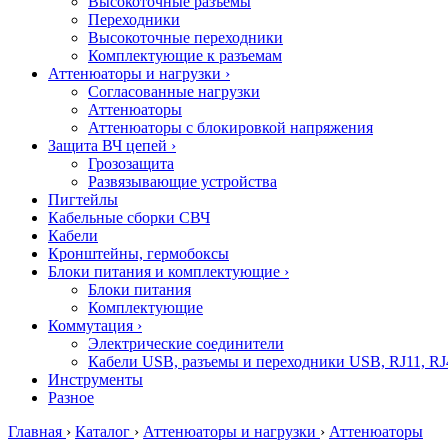
Высокоточные разъемы
Переходники
Высокоточные переходники
Комплектующие к разъемам
Аттенюаторы и нагрузки
›
Согласованные нагрузки
Аттенюаторы
Аттенюаторы с блокировкой напряжения
Защита ВЧ цепей
›
Грозозащита
Развязывающие устройства
Пигтейлы
Кабельные сборки СВЧ
Кабели
Кронштейны, гермобоксы
Блоки питания и комплектующие
›
Блоки питания
Комплектующие
Коммутация
›
Электрические соединители
Кабели USB, разъемы и переходники USB, RJ11, RJ
Инструменты
Разное
Главная
›
Каталог
›
Аттенюаторы и нагрузки
›
Аттенюаторы