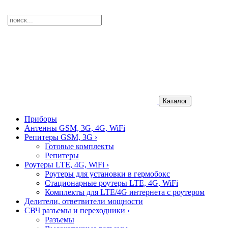
Каталог
Приборы
Антенны GSM, 3G, 4G, WiFi
Репитеры GSM, 3G
›
Готовые комплекты
Репитеры
Роутеры LTE, 4G, WiFi
›
Роутеры для установки в гермобокс
Стационарные роутеры LTE, 4G, WiFi
Комплекты для LTE/4G интернета с роутером
Делители, ответвители мощности
СВЧ разъемы и переходники
›
Разъемы