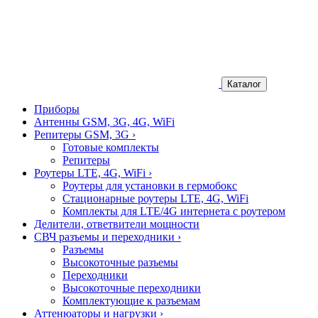
Каталог
Приборы
Антенны GSM, 3G, 4G, WiFi
Репитеры GSM, 3G
›
Готовые комплекты
Репитеры
Роутеры LTE, 4G, WiFi
›
Роутеры для установки в гермобокс
Стационарные роутеры LTE, 4G, WiFi
Комплекты для LTE/4G интернета с роутером
Делители, ответвители мощности
СВЧ разъемы и переходники
›
Разъемы
Высокоточные разъемы
Переходники
Высокоточные переходники
Комплектующие к разъемам
Аттенюаторы и нагрузки
›