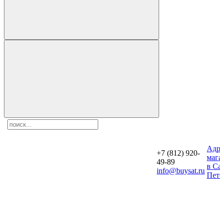
Aдр
+7 (812) 920-
маг
49-89
в С
info@buysat.ru
Пет