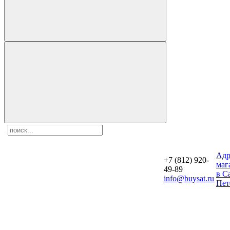
Aдр
+7 (812) 920-
маг
49-89
в С
info@buysat.ru
Пет