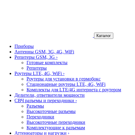
Каталог
Приборы
Антенны GSM, 3G, 4G, WiFi
Репитеры GSM, 3G
›
Готовые комплекты
Репитеры
Роутеры LTE, 4G, WiFi
›
Роутеры для установки в гермобокс
Стационарные роутеры LTE, 4G, WiFi
Комплекты для LTE/4G интернета с роутером
Делители, ответвители мощности
СВЧ разъемы и переходники
›
Разъемы
Высокоточные разъемы
Переходники
Высокоточные переходники
Комплектующие к разъемам
Аттенюаторы и нагрузки
›