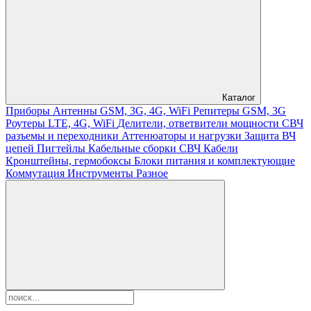
Каталог
Приборы
Антенны GSM, 3G, 4G, WiFi
Репитеры GSM, 3G
Роутеры LTE, 4G, WiFi
Делители, ответвители мощности
СВЧ
разъемы и переходники
Аттенюаторы и нагрузки
Защита ВЧ
цепей
Пигтейлы
Кабельные сборки СВЧ
Кабели
Кронштейны, гермобоксы
Блоки питания и комплектующие
Коммутация
Инструменты
Разное