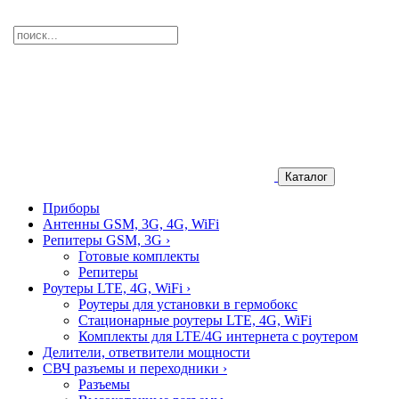
Каталог
Приборы
Антенны GSM, 3G, 4G, WiFi
Репитеры GSM, 3G
›
Готовые комплекты
Репитеры
Роутеры LTE, 4G, WiFi
›
Роутеры для установки в гермобокс
Стационарные роутеры LTE, 4G, WiFi
Комплекты для LTE/4G интернета с роутером
Делители, ответвители мощности
СВЧ разъемы и переходники
›
Разъемы