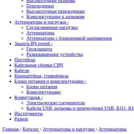
Высокоточные разъемы
Переходники
Высокоточные переходники
Комплектующие к разъемам
Аттенюаторы и нагрузки
›
Согласованные нагрузки
Аттенюаторы
Аттенюаторы с блокировкой напряжения
Защита ВЧ цепей
›
Грозозащита
Развязывающие устройства
Пигтейлы
Кабельные сборки СВЧ
Кабели
Кронштейны, гермобоксы
Блоки питания и комплектующие
›
Блоки питания
Комплектующие
Коммутация
›
Электрические соединители
Кабели USB, разъемы и переходники USB, RJ11, RJ
Инструменты
Разное
Главная
›
Каталог
›
Аттенюаторы и нагрузки
›
Аттенюаторы